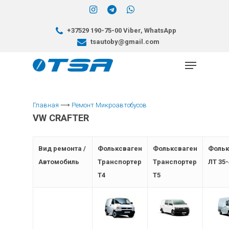
+37529 190-75-00 Viber, WhatsApp
tsautoby@gmail.com
Главная
⟶
Ремонт Микроавтобусов
Hit enter to search or ESC to close
VW CRAFTER
Вид ремонта /
Фольксваген
Фольксваген
Фольк
Автомобиль
Tранспортер
Tранспортер
ЛТ 35-
T4
T5