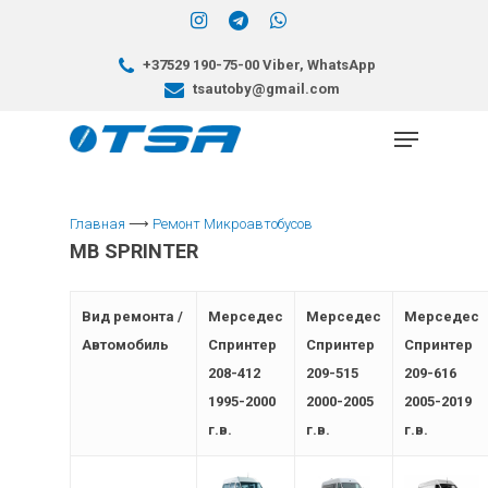
+37529 190-75-00 Viber, WhatsApp
tsautoby@gmail.com
Главная
⟶
Ремонт Микроавтобусов
Hit enter to search or ESC to close
MB SPRINTER
Вид ремонта /
Мерседес
Мерседес
Мерседес
Автомобиль
Спринтер
Спринтер
Спринтер
208-412
209-515
209-616
1995-2000
2000-2005
2005-2019
г.в.
г.в.
г.в.